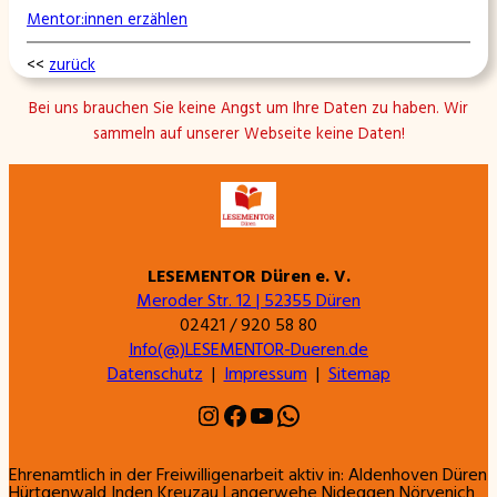
Mentor:innen erzählen
<<
zurück
Bei uns brauchen Sie keine Angst um Ihre Daten zu haben. Wir
sammeln auf unserer Webseite keine Daten!
LESEMENTOR Düren e. V.
Meroder Str. 12 | 52355 Düren
02421 / 920 58 80
Info(@)LESEMENTOR-Dueren.de
Datenschutz
|
Impressum
|
Sitemap
Instagram
Facebook
YouTube
WhatsApp
Ehrenamtlich in der Freiwilligenarbeit aktiv in: Aldenhoven Düren
Hürtgenwald Inden Kreuzau Langerwehe Nideggen Nörvenich